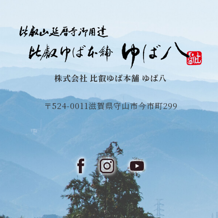
株式会社 比叡ゆば本舗 ゆば八
〒524-0011
滋賀県守山市今市町299