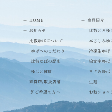
HOME
商品紹介
お知らせ
比叡とろゆ
比叡ゆばについて
本さしみゆ
ゆばへのこだわり
冷凍生ゆば
比叡ゆばの歴史
絵文字ゆば
ゆばと健康
きざみゆば
直営店/取扱店舗
生麩
卸ご希望の方へ
お麩ショコ